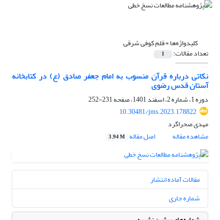
کلیدواژه‌ها =
قلم کوفی شرقی
تعداد مقالات:
1
نکاتی درباره قرآن منسوب به امام جعفر صادق (ع) در کتابخانه
آستان قدس رضوی
دوره 1، شماره 2، اسفند 1401، صفحه
231-252
10.30481/jms.2023.178822
مهدی صحراگرد
مشاهده مقاله
اصل مقاله
3.94 M
مقالات آماده انتشار
شماره جاری
شماره‌های پیشین نشریه