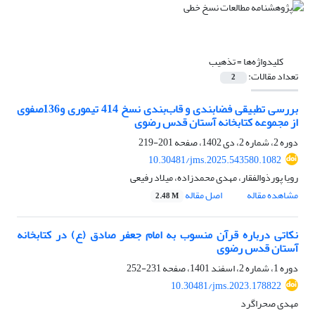
کلیدواژه‌ها =
تذهیب
تعداد مقالات:
2
بررسی تطبیقی فضابندی و قاب‌بندی نسخ 414 تیموری و136صفوی
از مجموعه کتابخانه آستان قدس رضوی
دوره 2، شماره 2، دی 1402، صفحه
201-219
10.30481/jms.2025.543580.1082
رویا پورذوالفقار، مهدی محمدزاده، میلاد رفیعی
مشاهده مقاله
اصل مقاله
2.48 M
نکاتی درباره قرآن منسوب به امام جعفر صادق (ع) در کتابخانه
آستان قدس رضوی
دوره 1، شماره 2، اسفند 1401، صفحه
231-252
10.30481/jms.2023.178822
مهدی صحراگرد