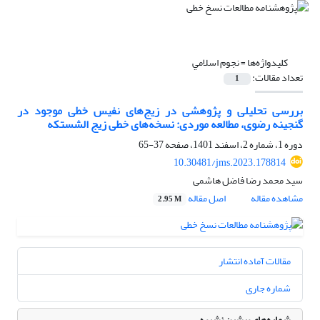
کلیدواژه‌ها =
نجوم اﺳﻼﻣﻲ
تعداد مقالات:
1
بررسی تحلیلی و پژوهشی در زیج‌های نفیس خطی موجود در
گنجینه رضوی، مطالعه موردی: نسخه‌های خطی زیج الشستکه
دوره 1، شماره 2، اسفند 1401، صفحه
37-65
10.30481/jms.2023.178814
سید محمد رضا فاضل هاشمی
مشاهده مقاله
اصل مقاله
2.95 M
مقالات آماده انتشار
شماره جاری
شماره‌های پیشین نشریه