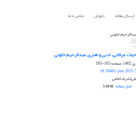
ارسال مقاله
داوران
تماس با ما
بدالرحیم خلوتی
 حیات عرفانی، ادبی و هنری عبدالرحیم خلوتی
165-185
10.30481/jms.2025.
علی‌اشرف امامی
اصل مقاله
3.39 M